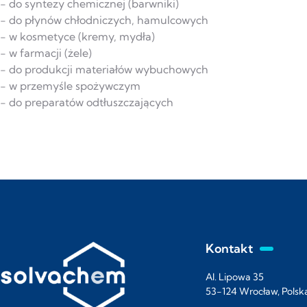
- do syntezy chemicznej (barwniki)
- do płynów chłodniczych, hamulcowych
- w kosmetyce (kremy, mydła)
- w farmacji (żele)
- do produkcji materiałów wybuchowych
- w przemyśle spożywczym
- do preparatów odtłuszczających
Kontakt
Al. Lipowa 35
53-124 Wrocław, Polsk