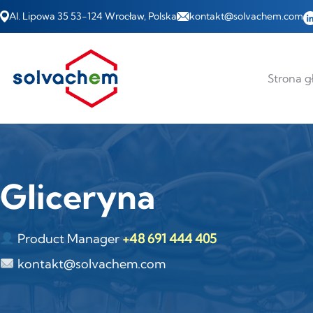
Al. Lipowa 35
53-124 Wrocław, Polska
kontakt@solvachem.com
Strona 
Gliceryna
Product Manager
+48 691 444 405
kontakt@solvachem.com