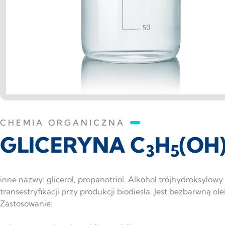
CHEMIA ORGANICZNA
GLICERYNA C
H
(OH
3
5
inne nazwy: glicerol, propanotriol. Alkohol trójhydroksylo
transestryfikacji przy produkcji biodiesla. Jest bezbarwną o
Zastosowanie: