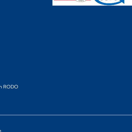
ych RODO
e