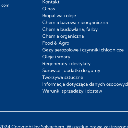
Kontakt
m.com
O nas
Biopaliwa i oleje
Chemia bazowa nieorganiczna
Chemia budowlana, farby
Chemia organiczna
Food & Agro
Gazy aerozolowe i czynniki chłodnicze
Oleje i smary
Regeneraty i destylaty
Surowce i dodatki do gumy
Tworzywa sztuczne
Informacja dotycząca danych osobow
Warunki sprzedaży i dostaw
2024 Copyright by Solvachem. Wszystkie prawa zastrzeżon